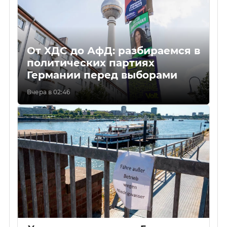
От ХДС до АфД: разбираемся в
политических партиях
Германии перед выборами
Вчера в 02:46