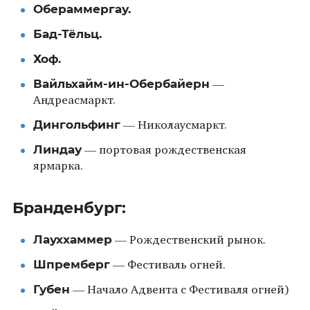
Обераммергау.
Бад-Тёльц.
Хоф.
Вайльхайм-ин-Обербайерн
—
Андреасмаркт.
Дингольфинг
— Николаусмаркт.
Линдау
— портовая рождественская
ярмарка.
Бранденбург:
Лауххаммер
— Рождественский рынок.
Шпремберг
— Фестиваль огней.
Губен
— Начало Адвента с Фестиваля огней)