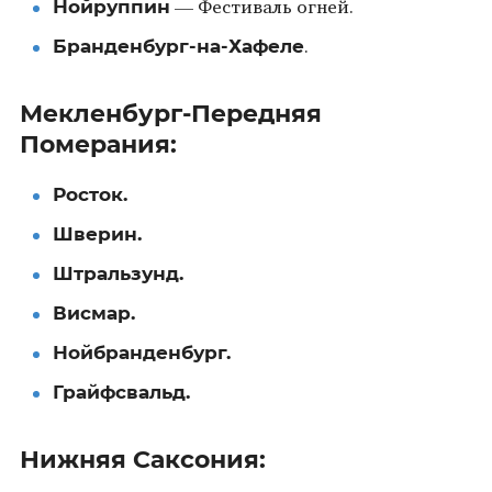
Нойруппин
— Фестиваль огней.
Бранденбург-на-Хафеле
.
Мекленбург-Передняя
Померания:
Росток.
Шверин.
Штральзунд.
Висмар.
Нойбранденбург.
Грайфсвальд.
Нижняя Саксония: