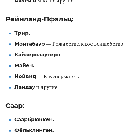
Аахен
и многие другие.
Рейнланд-Пфальц:
Трир.
Монтабаур
— Рождественское волшебство.
Кайзерслаутерн
Майен.
Нойвид
— Кнуспермаркт.
Ландау
и другие.
Саар:
Саарбрюккен.
Фёльклинген.