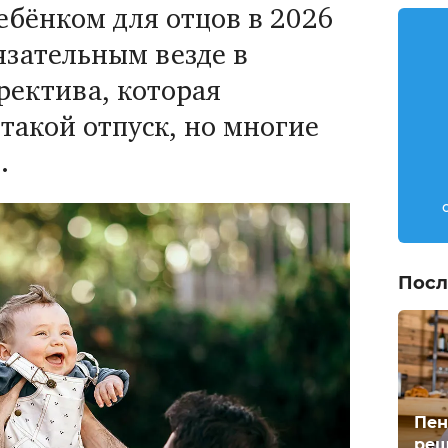
ребёнком для отцов в 2026
бязательным везде в
иректива, которая
такой отпуск, но многие
.
Посл
Пен
реш