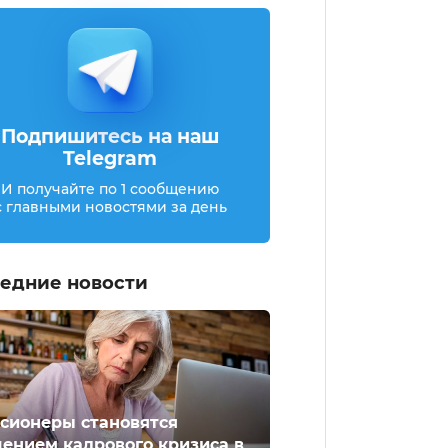
Подпишитесь на наш
Telegram
И получайте по 1 сообщению
с главными новостями за день
едние новости
сионеры становятся
ением кадрового кризиса в