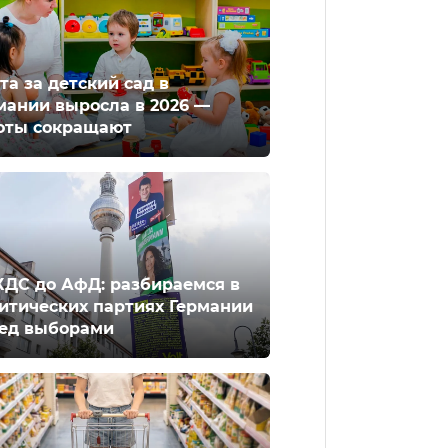
та за детский сад в
мании выросла в 2026 —
оты сокращают
ХДС до АфД: разбираемся в
итических партиях Германии
ед выборами