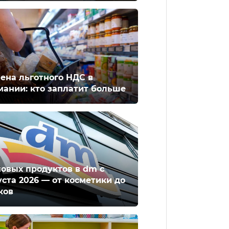
ена льготного НДС в
мании: кто заплатит больше
новых продуктов в dm с
уста 2026 — от косметики до
ков