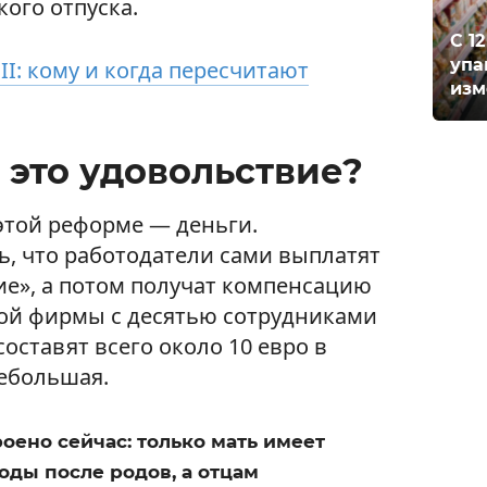
ого отпуска.
С 1
упа
III: кому и когда пересчитают
изм
 это удовольствие?
этой реформе — деньги.
, что работодатели сами выплатят
ие», а потом получат компенсацию
ой фирмы с десятью сотрудниками
ставят всего около 10 евро в
ебольшая.
роено сейчас: только мать имеет
ды после родов, а отцам