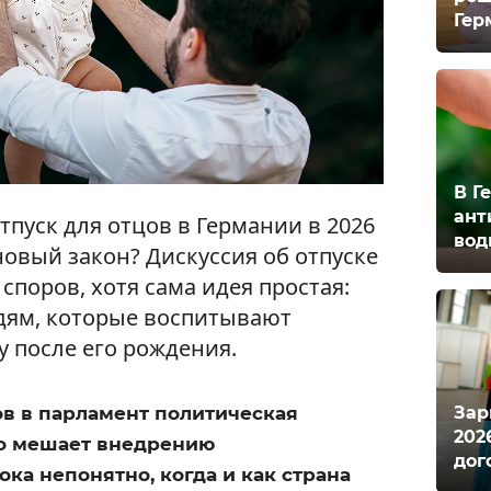
Гер
В Г
ант
пуск для отцов в Германии в 2026
вод
 новый закон? Дискуссия об отпуске
споров, хотя сама идея простая:
дям, которые воспитывают
у после его рождения.
Зар
ов в парламент политическая
202
то мешает внедрению
дог
ка непонятно, когда и как страна