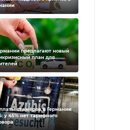
мании
ермании предлагают новый
икризисный план для
ителей
платы стажёров в Германии
6: у 45% нет тарифного
овора