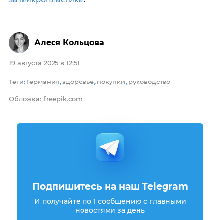
Алеся Кольцова
19 августа 2025 в 12:51
Теги
Германия
здоровье
покупки
руководство
:
,
,
,
Обложка: freepik.com
Подпишитесь на наш Telegram
И получайте по 1 сообщению с главными
новостями за день