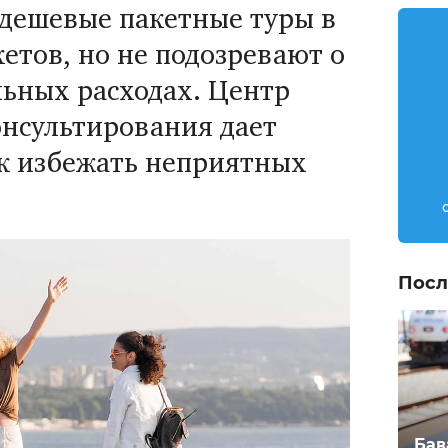
 дешевые пакетные туры в
етов, но не подозревают о
ьных расходах. Центр
онсультирования дает
ак избежать неприятных
Посл
Бав