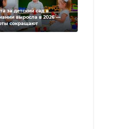
та за детский сад в
мании выросла в 2026 —
оты сокращают