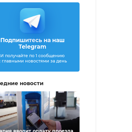
Подпишитесь на наш
Telegram
И получайте по 1 сообщению
с главными новостями за день
едние новости
ария вводит оплату проезда