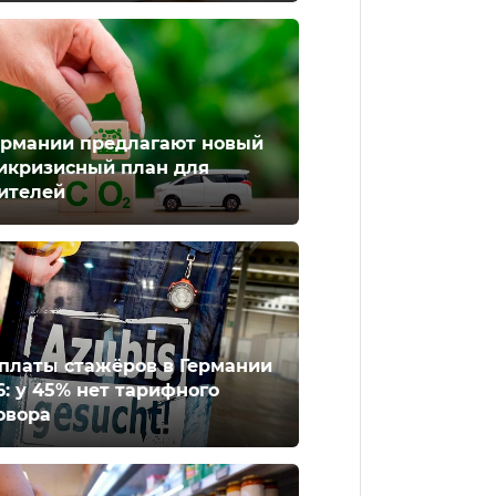
ермании предлагают новый
икризисный план для
ителей
платы стажёров в Германии
6: у 45% нет тарифного
овора