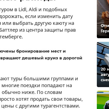
уром в Lidl, Aldi и подобных
дорожать, если изменить дату
я или выбрать другую каюту на
Отм
Баттлер из центра защиты прав
Гер
темберге.
лючены бронирование мест и
ревращают дешевый круиз в дорогой
20 
авг
дают туры большими группами и
сне
м многие поездки попадают на
ы обычно ниже. По словам
просто хотят продать свои товары,
 цены с другими турагентствами.