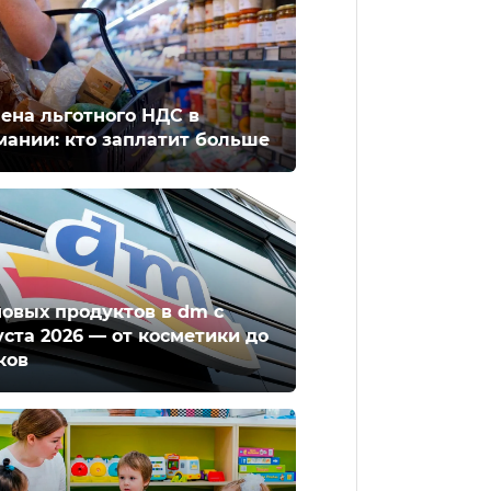
ена льготного НДС в
мании: кто заплатит больше
новых продуктов в dm с
уста 2026 — от косметики до
ков