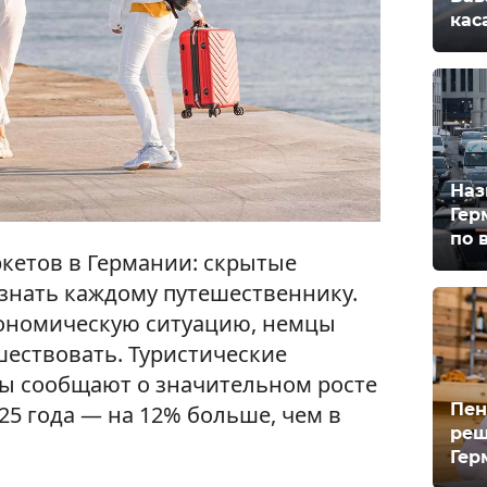
кас
Наз
Гер
по 
кетов в Германии: скрытые
 знать каждому путешественнику.
кономическую ситуацию, немцы
ествовать. Туристические
сы сообщают о значительном росте
Пен
25 года — на 12% больше, чем в
реш
Гер