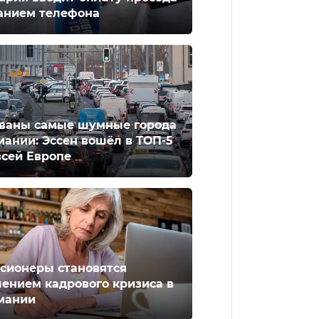
анием телефона
ваны самые шумные города
мании: Эссен вошёл в ТОП-5
всей Европе
сионеры становятся
ением кадрового кризиса в
мании