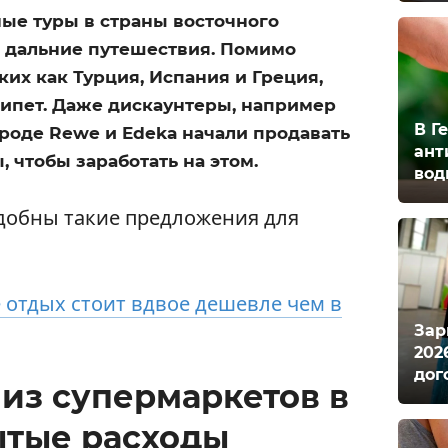
ые туры в страны восточного
 дальние путешествия. Помимо
их как Турция, Испания и Греция,
гипет. Даже дискаунтеры, например
В Г
 вроде Rewe и Edeka начали продавать
ант
 чтобы заработать на этом.
вод
добны такие предложения для
е отдых стоит вдвое дешевле чем в
Зар
202
дог
из супермаркетов в
ытые расходы