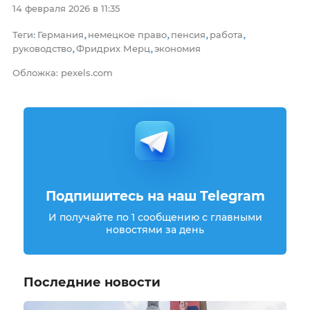
14 февраля 2026 в 11:35
Теги
Германия
немецкое право
пенсия
работа
:
,
,
,
,
руководство
Фридрих Мерц
экономия
,
,
Обложка: pexels.com
Подпишитесь на наш Telegram
И получайте по 1 сообщению с главными
новостями за день
Последние новости