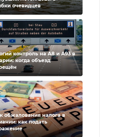
бки очевидцев
огий контроль на A8 и A93 в
арии: когда объезд
рещён
к обжалования налога в
мании: как подать
ражение