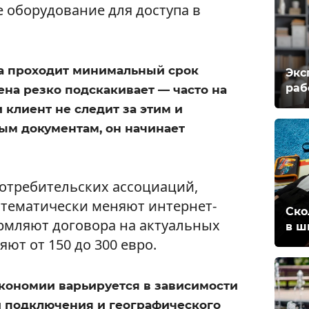
 оборудование для доступа в
да проходит минимальный срок
Экс
раб
цена резко подскакивает — часто на
 клиент не следит за этим и
ым документам, он начинает
отребительских ассоциаций,
стематически меняют интернет-
Ско
рмляют договора на актуальных
в ш
ют от 150 до 300 евро.
кономии варьируется в зависимости
и подключения и географического