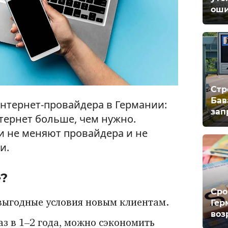
оши
Стр
Бав
интернет-провайдера в Германии:
зап
тернет больше, чем нужно.
и не меняют провайдера и не
и.
?
Сро
Гер
выгодные условия новым клиентам.
воз
аз в 1–2 года, можно сэкономить