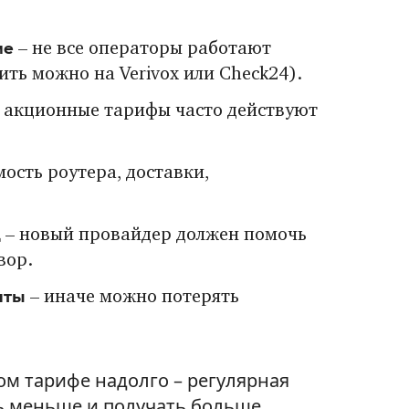
ме
– не все операторы работают
ить можно на Verivox или Check24).
 акционные тарифы часто действуют
мость роутера, доставки,
д
– новый провайдер должен помочь
вор.
чты
– иначе можно потерять
ом тарифе надолго – регулярная
ь меньше и получать больше.