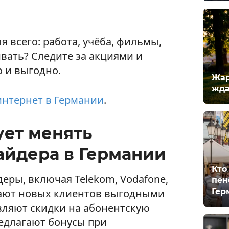
я всего: работа, учёба, фильмы,
вать? Следите за акциями и
о и выгодно.
Жар
жда
нтернет в Германии
.
ует менять
айдера в Германии
Кто
еры, включая Telekom, Vodafone,
пен
Гер
кают новых клиентов выгодными
вляют скидки на абонентскую
редлагают бонусы при