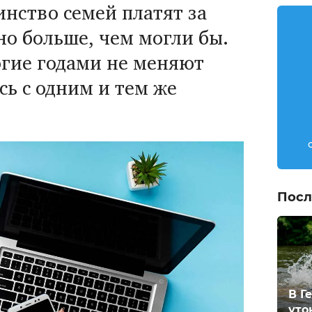
нство семей платят за
но больше, чем могли бы.
гие годами не меняют
сь с одним и тем же
Посл
В Г
уто