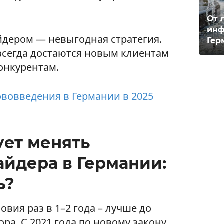
От 
инф
йдером — невыгодная стратегия.
Гер
всегда достаются новым клиентам
конкурентам.
вовведения в Германии в 2025
ует менять
айдера в Германии:
ь?
вия раз в 1–2 года – лучше до
ра. С 2021 года по новому закону