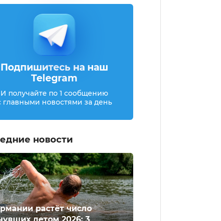
Подпишитесь на наш
Telegram
И получайте по 1 сообщению
с главными новостями за день
едние новости
ермании растёт число
нувших летом 2026: 3