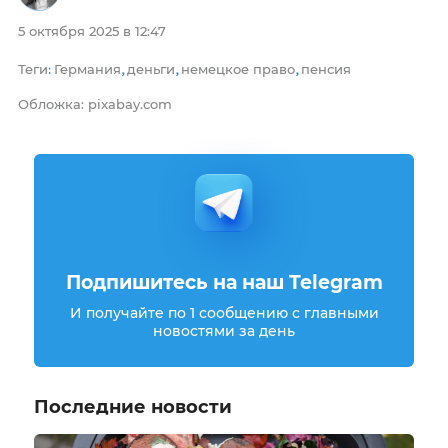
5 октября 2025 в 12:47
Теги
Германия
деньги
немецкое право
пенсия
:
,
,
,
Обложка: pixabay.com
Подпишитесь на наш Telegram
И получайте по 1 сообщению с главными
новостями за день
Последние новости