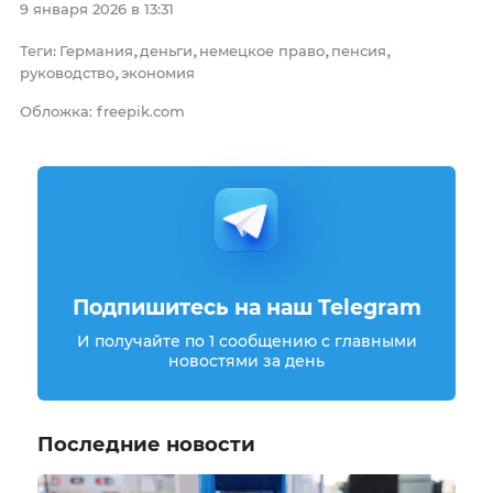
9 января 2026 в 13:31
Теги
Германия
деньги
немецкое право
пенсия
:
,
,
,
,
руководство
экономия
,
Обложка: freepik.com
Подпишитесь на наш Telegram
И получайте по 1 сообщению с главными
новостями за день
Последние новости