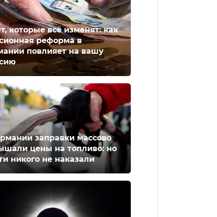
ет, которые всё изменят: как
сионная реформа в
мании повлияет на вашу
сию
ермании заправки массово
ышали цены на топливо: но
ти никого не наказали