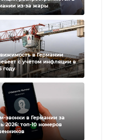
мании из-за жары
вижимость в Германии
евеет с учётом инфляции в
6 году
м-звонки в Германии за
ь 2026: топ-10 номеров
енников