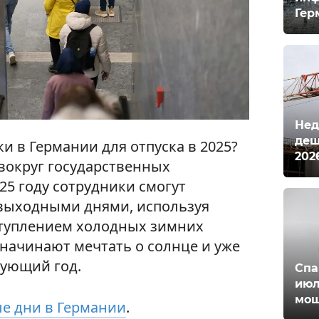
Гер
Нед
деш
и в Германии для отпуска в 2025?
202
 вокруг государственных
25 году сотрудники смогут
 выходными днями, используя
аступлением холодных зимних
начинают мечтать о солнце и уже
дующий год.
Спа
июл
мош
е дни в Германии
.