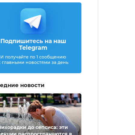
Подпишитесь на наш
Telegram
И получайте по 1 сообщению
с главными новостями за день
едние новости
лихорадки до сепсиса: эти
екции распространяются в