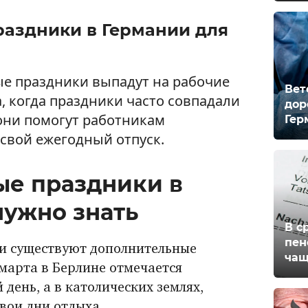
раздники в Германии для
ые праздники выпадут на рабочие
Вет
а, когда праздники часто совпадали
дор
 они помогут работникам
Гер
свой ежегодный отпуск.
ые праздники в
нужно знать
В с
пен
ии существуют дополнительные
чащ
марта в Берлине отмечается
ень, а в католических землях,
свои дни отдыха.