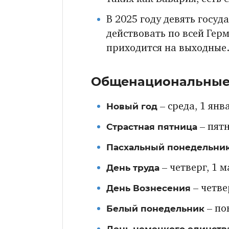
В 2025 году девять госу
действовать по всей Герм
приходится на выходные
Общенациональные 
Новый год
– среда, 1 янв
Страстная пятница
– пятн
Пасхальный понедельни
День труда
– четверг, 1 м
День Вознесения
– четве
Белый понедельник
– по
День немецкого единств