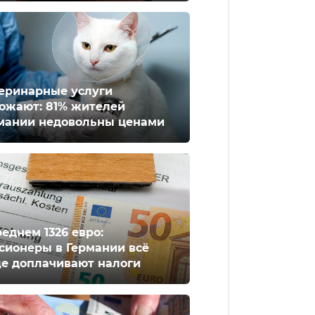
еринарные услуги
ожают: 81% жителей
мании недовольны ценами
реднем 1326 евро:
сионеры в Германии всё
е доплачивают налоги