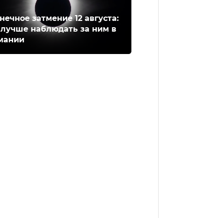
нечное затмение 12 августа:
 лучше наблюдать за ним в
мании