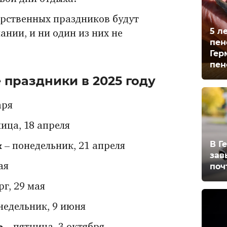
дарственных праздников будут
5 л
ании, и ни один из них не
пен
.
Гер
пен
праздники в 2025 году
аря
ица, 18 апреля
В Г
к
– понедельник, 21 апреля
зав
поч
ая
рг, 29 мая
недельник, 9 июня
а