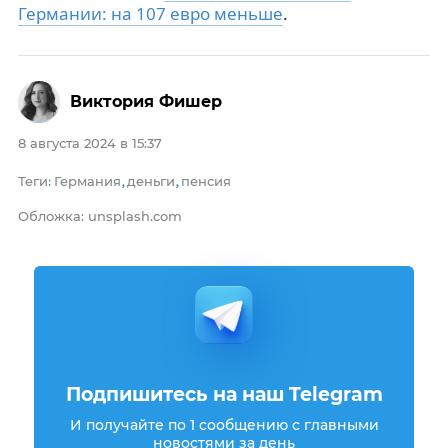
Германии: на 107 евро меньше
.
Виктория Фишер
8 августа 2024 в 15:37
Теги
Германия
деньги
пенсия
:
,
,
Обложка: unsplash.com
Подпишитесь на наш Telegram
И получайте по 1 сообщению с главными
новостями за день