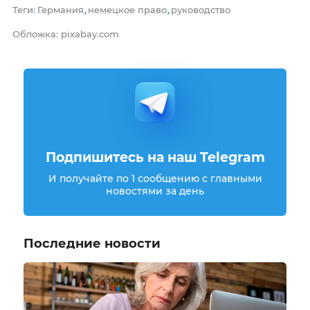
Теги
Германия
немецкое право
руководство
:
,
,
Обложка: pixabay.com
Подпишитесь на наш Telegram
И получайте по 1 сообщению с главными
новостями за день
Последние новости