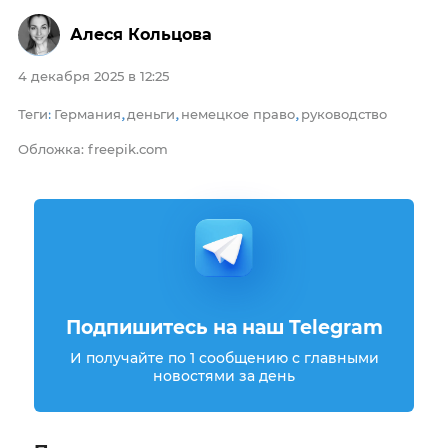
Алеся Кольцова
4 декабря 2025 в 12:25
Теги
Германия
деньги
немецкое право
руководство
:
,
,
,
Обложка: freepik.com
Подпишитесь на наш Telegram
И получайте по 1 сообщению с главными
новостями за день