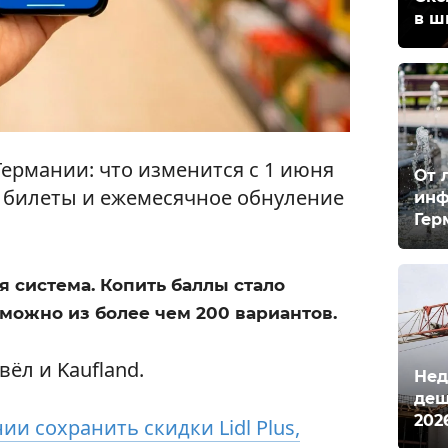
в ш
 Германии: что изменится с 1 июня
От 
билеты и ежемесячное обнуление
инф
Гер
я система. Копить баллы стало
 можно из более чем 200 вариантов.
ёл и Kaufland.
Нед
деш
202
ии сохранить скидки Lidl Plus,