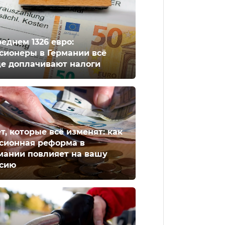
реднем 1326 евро:
сионеры в Германии всё
е доплачивают налоги
ет, которые всё изменят: как
сионная реформа в
мании повлияет на вашу
сию