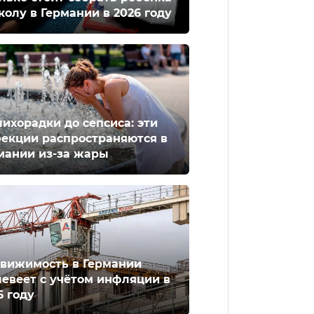
колу в Германии в 2026 году
лихорадки до сепсиса: эти
екции распространяются в
мании из-за жары
вижимость в Германии
евеет с учётом инфляции в
6 году