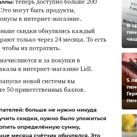
аллы:
теперь доступно больше 200
 Это могут быть продукты,
онусы в интернет-магазине.
В с
ньше скидки обнулялись каждый
пен
чащ
орают только через 24 месяца. То есть
, чтобы их потратить.
начисляются и за покупки в
аказы в интернет-магазине Lidl.
5 л
запуске новой системы вы
пен
е 50 приветственных баллов.
Гер
пен
пателей: больше не нужно никуда
учить скидки, нужно было уложиться
опить определённую сумму,
нце месяца счётчик обнулялся. Это