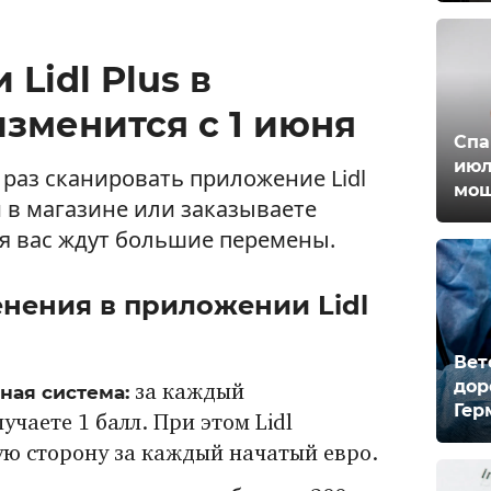
Lidl Plus в
изменится с 1 июня
Спа
июл
раз сканировать приложение Lidl
мош
и в магазине или заказываете
ня вас ждут большие перемены.
нения в приложении Lidl
Вет
дор
ная система:
за каждый
Гер
чаете 1 балл. При этом Lidl
ую сторону за каждый начатый евро.