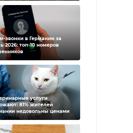
м-звонки в Германии за
ь 2026: топ-10 номеров
енников
еринарные услуги
ожают: 81% жителей
мании недовольны ценами