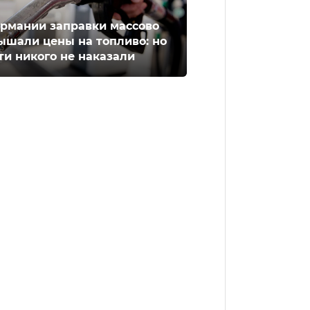
ермании заправки массово
ышали цены на топливо: но
ти никого не наказали