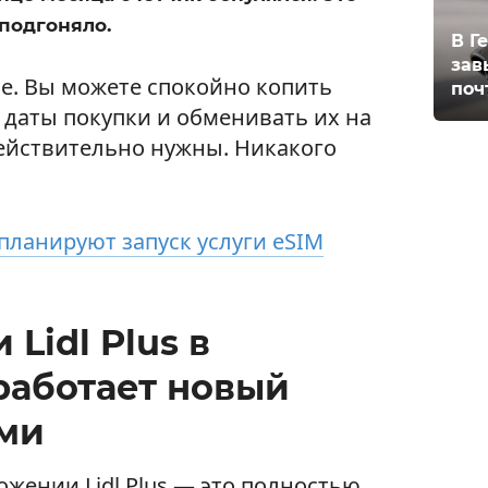
подгоняло.
В Г
зав
че. Вы можете спокойно копить
поч
с даты покупки и обменивать их на
действительно нужны. Никакого
планируют запуск услуги eSIM
Lidl Plus в
работает новый
ами
жении Lidl Plus — это полностью