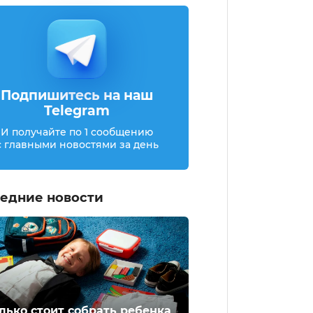
Подпишитесь на наш
Telegram
И получайте по 1 сообщению
с главными новостями за день
едние новости
лько стоит собрать ребенка