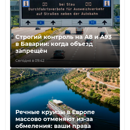
Строгий контроль на A8 и A93
в Баварии: когда объезд
запрещён
Сегодня в 09:42
Речные круизы в Европе
массово отменяют из-за
обмеления: ваши права