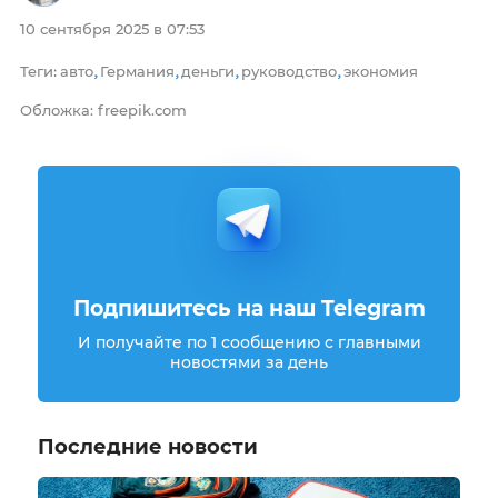
10 сентября 2025 в 07:53
Теги
авто
Германия
деньги
руководство
экономия
:
,
,
,
,
Обложка: freepik.com
Подпишитесь на наш Telegram
И получайте по 1 сообщению с главными
новостями за день
Последние новости