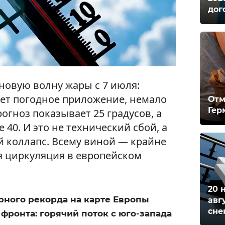
дог
новую волну жары с 7 июля:
ает погодное приложение, немало
Отм
Гер
огноз показывает 25 градусов, а
е 40. И это не технический сбой, а
 коллапс. Всему виной — крайне
я циркуляция в европейском
20 
рного рекорда на карте Европы
авг
сне
фронта: горячий поток с юго-запада