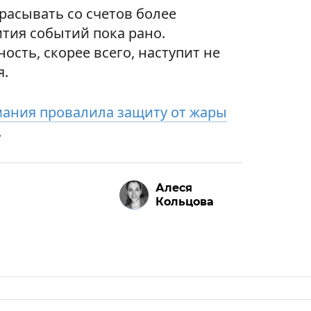
расывать со счетов более
тия событий пока рано.
сть, скорее всего, наступит не
я.
мания провалила защиту от жары
.
Алеся
Кольцова