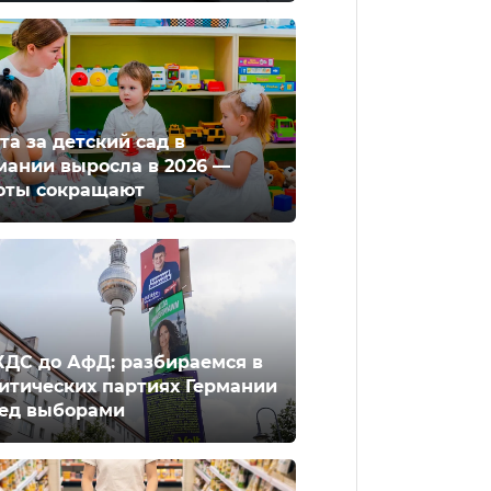
та за детский сад в
мании выросла в 2026 —
оты сокращают
ХДС до АфД: разбираемся в
итических партиях Германии
ед выборами