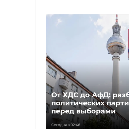
От ХДС до АфД: раз
политических парти
перед выборами
Сегодня в 02:46