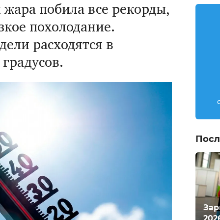
 жара побила все рекорды,
езкое похолодание.
дели расходятся в
 градусов.
Посл
Зар
202