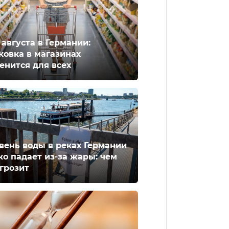
2 августа в Германии:
ковка в магазинах
енится для всех
вень воды в реках Германии
ко падает из-за жары: чем
 грозит