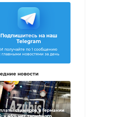
Подпишитесь на наш
Telegram
И получайте по 1 сообщению
с главными новостями за день
едние новости
платы стажёров в Германии
6: у 45% нет тарифного