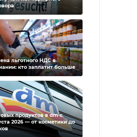
овора
ена льготного НДС в
мании: кто заплатит больше
новых продуктов в dm с
уста 2026 — от косметики до
ков