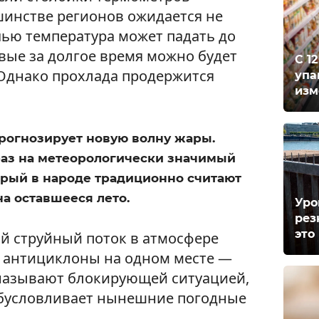
шинстве регионов ожидается не
чью температура может падать до
вые за долгое время можно будет
С 1
 Однако прохлада продержится
упа
изм
прогнозирует новую волну жары.
 раз на метеорологически значимый
орый в народе традиционно считают
а оставшееся лето.
Уро
рез
это
й струйный поток в атмосфере
т антициклоны на одном месте —
 называют блокирующей ситуацией,
обусловливает нынешние погодные