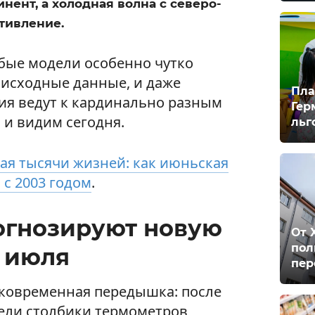
нент, а холодная волна с северо-
тивление.
бые модели особенно чутко
исходные данные, и даже
Пла
ия ведут к кардинально разным
Гер
 и видим сегодня.
льг
ая тысячи жизней: как июньская
 с 2003 годом
.
огнозируют новую
От 
пол
7 июля
пер
тковременная передышка: после
ели столбики термометров