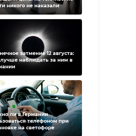
ти никого не наказали
нечное затмение 12 августа:
 лучше наблюдать за ним в
мании
но ли в Германии
ьзоваться телефоном при
ановке на светофоре