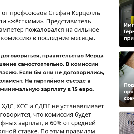
 от профсоюзов Стефан Кёрцелль
ыли «жёсткими». Представитель
Имп
ампетер пожаловался на сильное
Гер
 комиссию в последние месяцы.
при
 договориться, правительство Мерца
ение самостоятельно. В комиссии
ласию. Если бы они не договорились,
рламент. На партийном съезде в
Под
минимальную зарплату в 15 евро.
про
схе
ХДС, ХСС и СДПГ не устанавливает
говорится, что комиссия будет
фных зарплат, и 60% от средней
олной ставке. По этим правилам