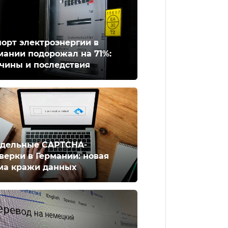
орт электроэнергии в
мании подорожал на 71%:
чины и последствия
дельные CAPTCHA-
верки в Германии: новая
ма кражи данных