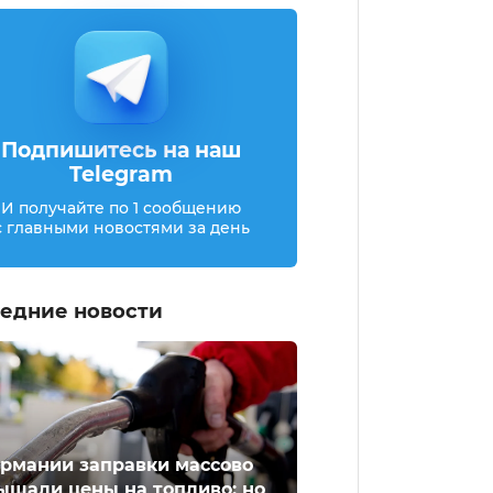
Подпишитесь на наш
Telegram
И получайте по 1 сообщению
с главными новостями за день
едние новости
ермании заправки массово
ышали цены на топливо: но