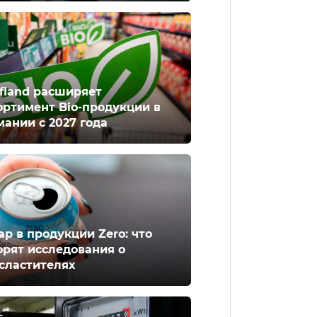
fland расширяет
ортимент Bio-продукции в
мании с 2027 года
ар в продукции Zero: что
орят исследования о
сластителях