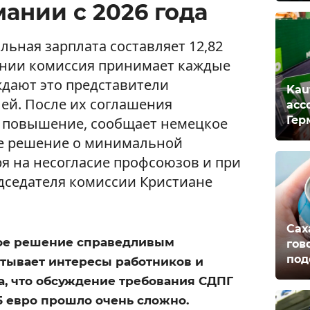
мании с 2026 года
льная зарплата составляет 12,82
ении комиссия принимает каждые
ждают это представители
Kau
ей. После их соглашения
асс
Гер
т повышение, сообщает немецкое
ее решение о минимальной
ря на несогласие профсоюзов и при
дседателя комиссии Кристиане
Сах
ое решение справедливым
гов
под
тывает интересы работников и
а, что обсуждение требования СДПГ
5 евро прошло очень сложно.