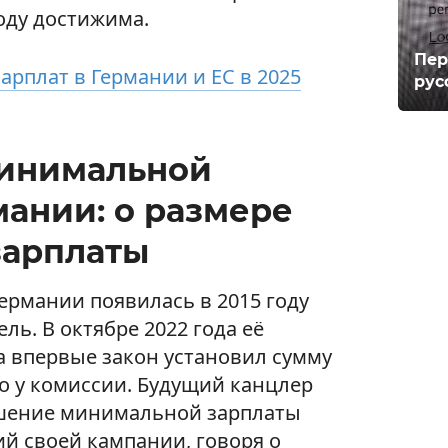
году достижима.
Пер
арплат в Германии и ЕС в 2025
рус
минимальной
мании: о размере
зарплаты
ермании появилась в 2015 году
ль. В октябре 2022 года её
а впервые закон установил сумму
о у комиссии. Будущий канцлер
шение минимальной зарплаты
й своей кампании, говоря о