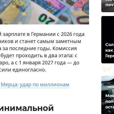
поч
зарплате в Германии с 2026 года
ников и станет самым заметным
Сол
 за последние годы. Комиссия
как
удет проходить в два этапа: с
Гер
вро, а с 1 января 2027 года — до
ысили единогласно.
 Мерца: удар по миллионам
Мож
пол
минимальной
ост