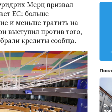
Фридрих Мерц призвал
ет ЕС: больше
ие и меньше тратить на
он выступил против того,
 брали кредиты сообща.
Посл
От 
пол