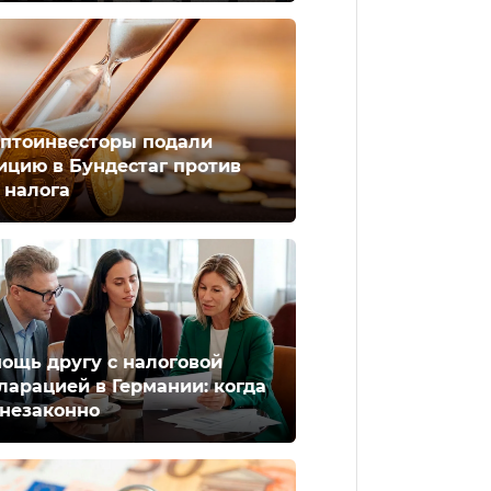
птоинвесторы подали
ицию в Бундестаг против
 налога
ощь другу с налоговой
ларацией в Германии: когда
 незаконно