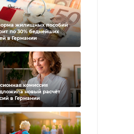
орма жилищных пособий
рит по 30% беднейших
ей в Германии
сионная комиссия
дложила новый расчёт
сий в Германии