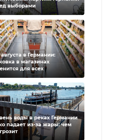
ед выборами
2 августа в Германии:
ковка в магазинах
енится для всех
вень воды в реках Германии
ко падает из-за жары: чем
 грозит