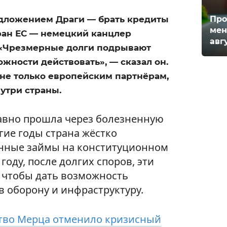
Про
дложением Драги — брать кредиты
мен
ран ЕС — немецкий канцлер
авг
. «Чрезмерные долги подрывают
жности действовать», — сказал он.
 не только европейским партнёрам,
утри страны.
авно прошла через болезненную
лгие годы страна жёстко
енные займы на конституционном
году, после долгих споров, эти
 чтобы дать возможность
в оборону и инфраструктуру.
тво Мерца отменило кризисный