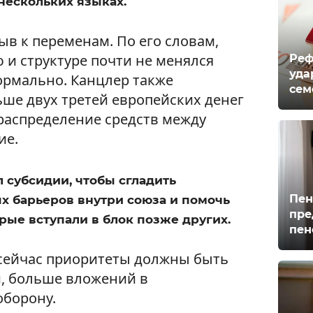
нескольких языках.
в к переменам. По его словам,
 и структуре почти не менялся
Реф
уда
ормально. Канцлер также
сем
ьше двух третей европейских денег
ераспределение средств между
ие.
 субсидии, чтобы сгладить
Пен
х барьеров внутри союза и помочь
пре
рые вступали в блок позже других.
пен
 сейчас приоритеты должны быть
, больше вложений в
оборону.