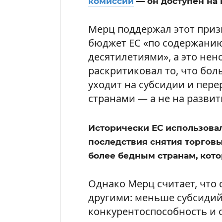
комиссии
— он доступен на 
Мерц поддержал этот призы
бюджет ЕС «по содержанию
десятилетиями», а это нен
раскритиковал то, что бол
уходит на субсидии и пер
странами — а не на развит
Исторически ЕС использовал
последствия снятия торговы
более бедным странам, кото
Однако Мерц считает, что
другими: меньше субсидий
конкурентоспособность и 