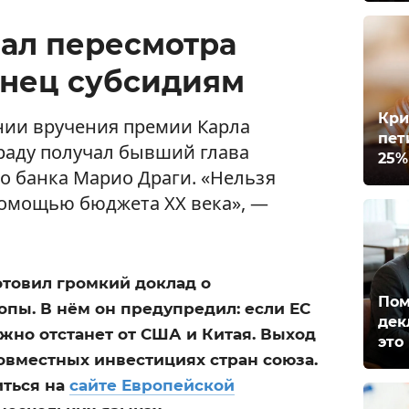
ал пересмотра
онец субсидиям
Кри
нии вручения премии Карла
пет
граду получал бывший глава
25%
о банка Марио Драги. «Нельзя
 помощью бюджета XX века», —
отовил громкий доклад о
Пом
пы. В нём он предупредил: если ЕС
дек
ёжно отстанет от США и Китая. Выход
это
совместных инвестициях стран союза.
иться на
сайте Европейской