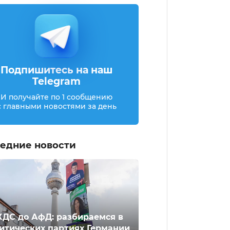
Подпишитесь на наш
Telegram
И получайте по 1 сообщению
с главными новостями за день
едние новости
ХДС до АфД: разбираемся в
итических партиях Германии