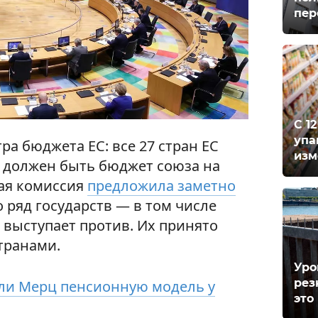
пер
С 1
упа
а бюджета ЕС: все 27 стран ЕС
изм
м должен быть бюджет союза на
кая комиссия
предложила заметно
о ряд государств — в том числе
выступает против. Их принято
транами.
Уро
рез
 ли Мерц пенсионную модель у
это