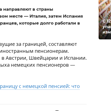
на направляют в страны
вом месте — Италия, затем Испания
С 1
транцев, которые долго работали в
упа
изм
ущие за границей, составляют
т иностранным пенсионерам.
 в Австрии, Швейцарии и Испании.
дыха немецких пенсионеров —
границу с немецкой пенсией: что