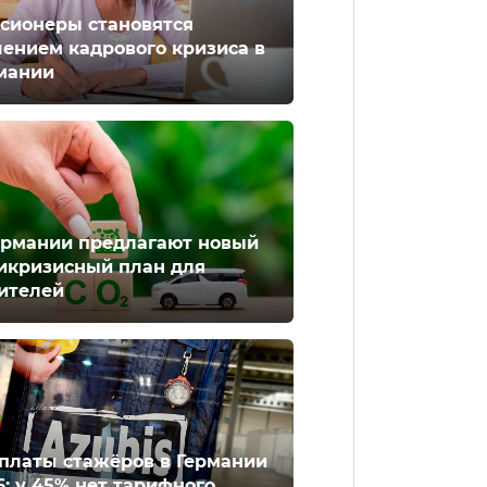
сионеры становятся
ением кадрового кризиса в
мании
ермании предлагают новый
икризисный план для
ителей
платы стажёров в Германии
6: у 45% нет тарифного