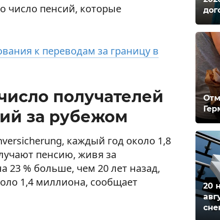
о число пенсий, которые
дог
вания к переводам за границу в
 число получателей
Отм
Гер
ий за рубежом
versicherung, каждый год около 1,8
лучают пенсию, живя за
а 23 % больше, чем 20 лет назад,
оло 1,4 миллиона, сообщает
20 
авг
сне