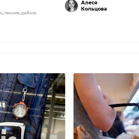
Алеся
Кольцова
о
пенсия
работа
,
,