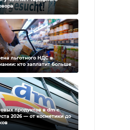
овора
ена льготного НДС в
мании: кто заплатит больше
новых продуктов в dm с
уста 2026 — от косметики до
ков