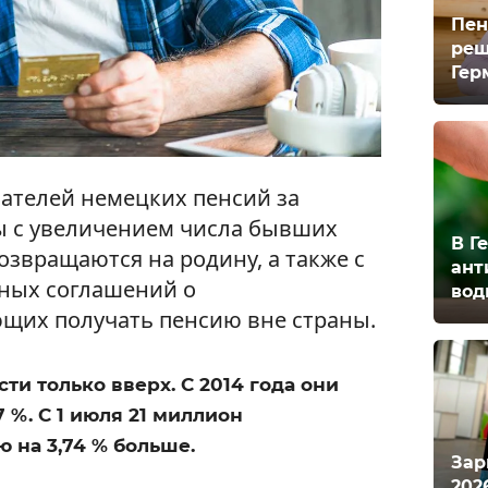
Пен
реш
Гер
чателей немецких пенсий за
ы с увеличением числа бывших
В Г
озвращаются на родину, а также с
ант
ных соглашений о
вод
щих получать пенсию вне страны.
ти только вверх. С 2014 года они
 %. С 1 июля 21 миллион
 на 3,74 % больше.
Зар
202