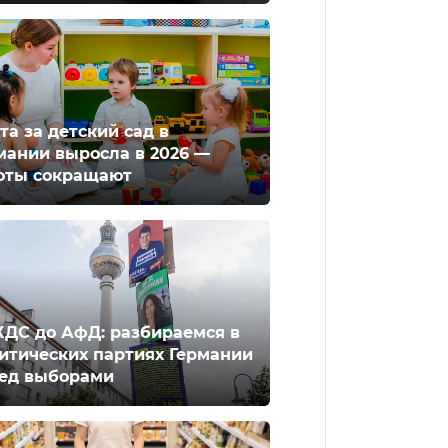
та за детский сад в
мании выросла в 2026 —
оты сокращают
ХДС до АфД: разбираемся в
итических партиях Германии
ед выборами