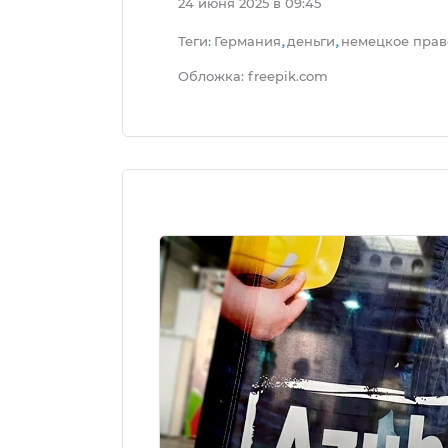
24 июня 2025 в 09:45
Теги
Германия
деньги
немецкое прав
:
,
,
Обложка: freepik.com