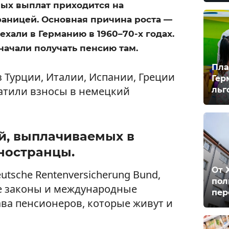
ных выплат приходится на
раницей. Основная причина роста —
ехали в Германию в 1960–70-х годах.
начали получать пенсию там.
Пла
 Турции, Италии, Испании, Греции
Гер
атили взносы в немецкий
льг
й, выплачиваемых в
ностранцы.
От 
utsche Rentenversicherung Bund,
пол
е законы и международные
пер
ва пенсионеров, которые живут и