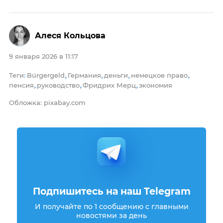
Алеся Кольцова
9 января 2026 в 11:17
Теги
Bürgergeld
Германия
деньги
немецкое право
:
,
,
,
,
пенсия
руководство
Фридрих Мерц
экономия
,
,
,
Обложка: pixabay.com
Подпишитесь на наш Telegram
И получайте по 1 сообщению с главными
новостями за день