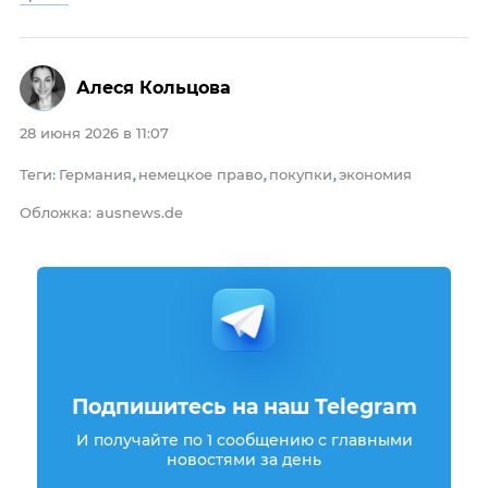
Алеся Кольцова
28 июня 2026 в 11:07
Теги
Германия
немецкое право
покупки
экономия
:
,
,
,
Обложка: ausnews.de
Подпишитесь на наш Telegram
И получайте по 1 сообщению с главными
новостями за день