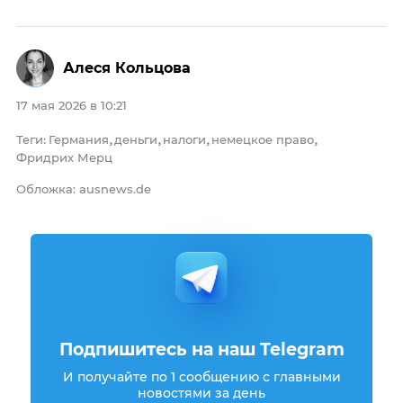
Алеся Кольцова
17 мая 2026 в 10:21
Теги
Германия
деньги
налоги
немецкое право
:
,
,
,
,
Фридрих Мерц
Обложка: ausnews.de
Подпишитесь на наш Telegram
И получайте по 1 сообщению с главными
новостями за день