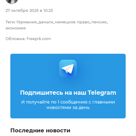
27 октября 2025 в 10:23
Теги
Германия
деньги
немецкое право
пенсия
:
,
,
,
,
экономия
Обложка: freepik.com
Подпишитесь на наш Telegram
И получайте по 1 сообщению с главными
новостями за день
Последние новости