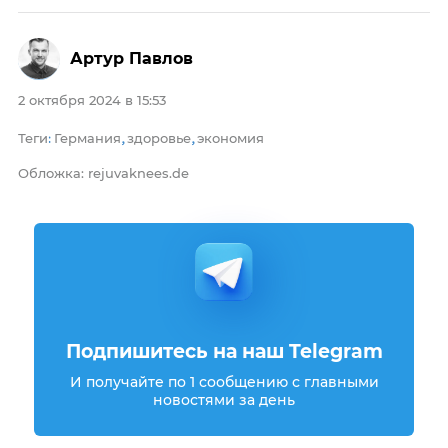
Артур Павлов
2 октября 2024 в 15:53
Теги
Германия
здоровье
экономия
:
,
,
Обложка: rejuvaknees.de
Подпишитесь на наш Telegram
И получайте по 1 сообщению с главными
новостями за день