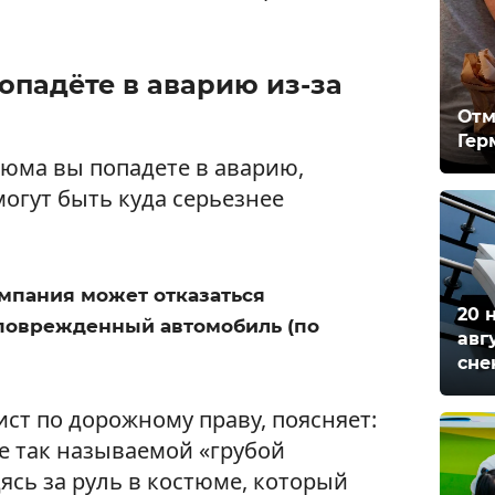
попадёте в аварию из-за
Отм
Гер
тюма вы попадете в аварию,
огут быть куда серьезнее
омпания может отказаться
20 
 поврежденный автомобиль (по
авг
сне
ст по дорожному праву, поясняет:
е так называемой «грубой
ясь за руль в костюме, который