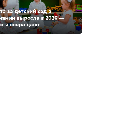
та за детский сад в
мании выросла в 2026 —
оты сокращают