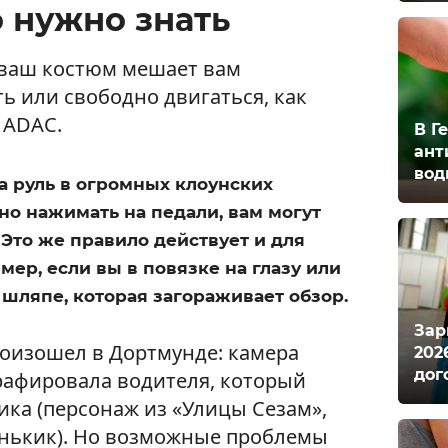
о нужно знать
 ваш костюм мешает вам
ь или свободно двигаться, как
 ADAC.
В Г
ант
вод
за руль в огромных клоунских
но нажимать на педали, вам могут
 Это же правило действует и для
мер, если вы в повязке на глазу или
шляпе, которая загораживает обзор.
Зар
оизошел в Дортмунде: камера
202
дог
рафировала водителя, который
ика (персонаж из «Улицы Сезам»,
енькик). Но возможные проблемы