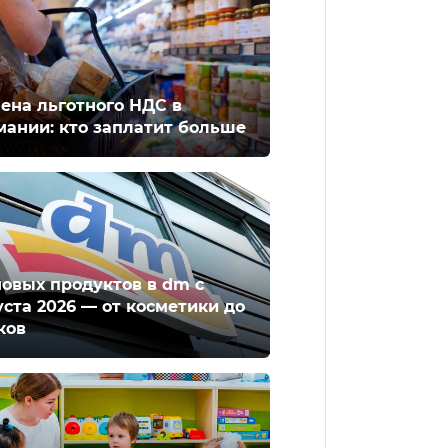
ена льготного НДС в
мании: кто заплатит больше
новых продуктов в dm с
уста 2026 — от косметики до
ков