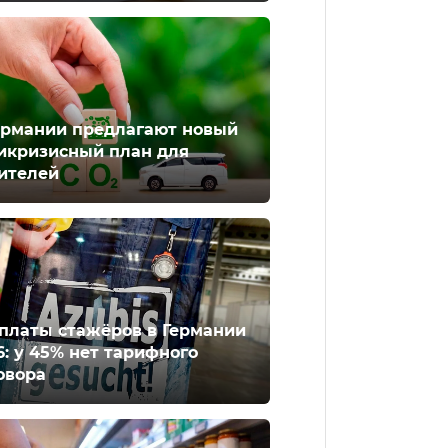
ермании предлагают новый
икризисный план для
ителей
платы стажёров в Германии
6: у 45% нет тарифного
овора