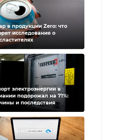
ар в продукции Zero: что
орят исследования о
сластителях
орт электроэнергии в
мании подорожал на 71%:
чины и последствия