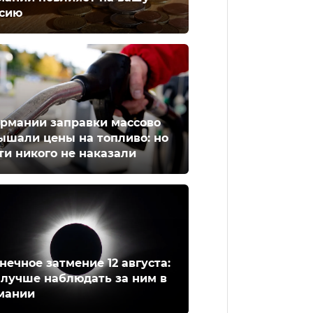
сию
ермании заправки массово
ышали цены на топливо: но
ти никого не наказали
нечное затмение 12 августа:
 лучше наблюдать за ним в
мании