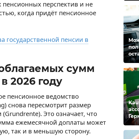
их пенсионных перспектив и не
стью, когда придёт пенсионное
а государственной пенсии в
Мож
пол
ост
облагаемых сумм
 в 2026 году
кое пенсионное ведомство
Kau
ung) снова пересмотрит размер
асс
(Grundrente). Это означает, что
Гер
сумма ежемесячной доплаты может
ую, так и в меньшую сторону.