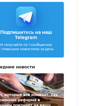
Подпишитесь на наш
Telegram
И получайте по 1 сообщению
с главными новостями за день
едние новости
ет, которые всё изменят: как
сионная реформа в
мании повлияет на вашу