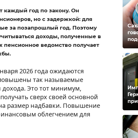
 каждый год по закону. Он
нсионеров, но с задержкой: для
Сах
ные за позапрошлый год. Поэтому
гов
 учитываться доходы, полученные в
под
их пенсионное ведомство получает
жбы.
января 2026 года ожидаются
 повышены так называемые
дохода. Это тот минимум,
Имп
Гер
получать сверх своей основной
при
т на размер надбавки. Повышение
 финансовым облегчением для