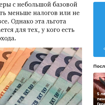
неры с небольшой базовой
ть меньше налогов или не
се. Однако эта льгота
тся для тех, у кого есть
хода.
Посл
5 л
пен
Гер