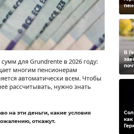
пен
В Г
зав
умм для Grundrente в 2026 году:
поч
щает многим пенсионерам
ляется автоматически всем. Чтобы
неё рассчитывать, нужно знать
Сол
аво на эти деньги, какие условия
как
сожалению, откажут.
Гер