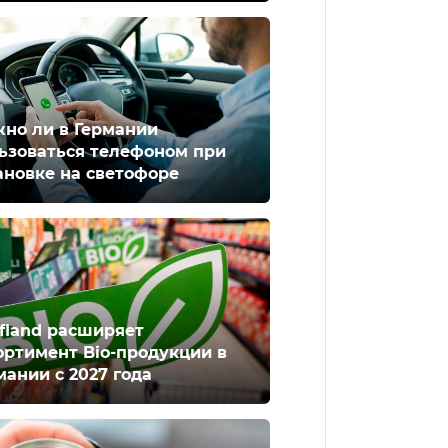
но ли в Германии
ьзоваться телефоном при
ановке на светофоре
fland расширяет
ортимент Bio-продукции в
мании с 2027 года