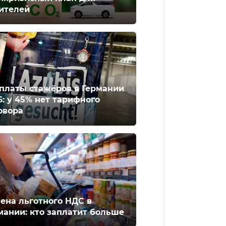
ителей
платы стажёров в Германии
6: у 45% нет тарифного
овора
ена льготного НДС в
мании: кто заплатит больше