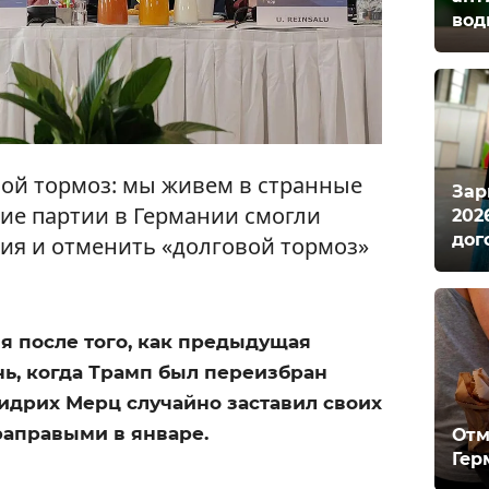
вод
ой тормоз: мы живем в странные
Зар
кие партии в Германии смогли
202
дог
ия и отменить «долговой тормоз»
я после того, как предыдущая
ь, когда Трамп был переизбран
идрих Мерц случайно заставил своих
траправыми в январе.
Отм
Гер