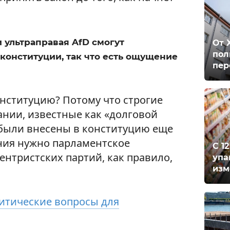
и ультраправая AfD смогут
От 
пол
конституции, так что есть ощущение
пер
нституцию? Потому что строгие
нии, известные как «долговой
, были внесены в конституцию еще
ения нужно парламентское
С 1
ентристских партий, как правило,
упа
изм
итические вопросы для