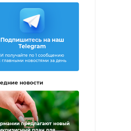
Подпишитесь на наш
Telegram
И получайте по 1 сообщению
с главными новостями за день
едние новости
ермании предлагают новый
икризисный план для