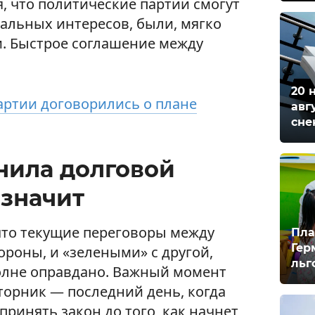
, что политические партии смогут
альных интересов, были, мягко
и. Быстрое соглашение между
20 
артии договорились о плане
авг
сне
нила долговой
 значит
 что текущие переговоры между
Пла
Гер
ороны, и «зелеными» с другой,
льг
полне оправдано. Важный момент
торник — последний день, когда
принять закон до того, как начнет