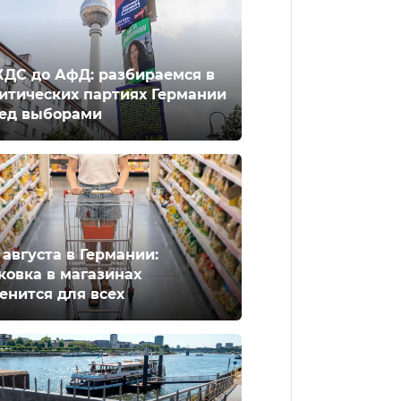
ХДС до АфД: разбираемся в
итических партиях Германии
ед выборами
2 августа в Германии:
ковка в магазинах
енится для всех