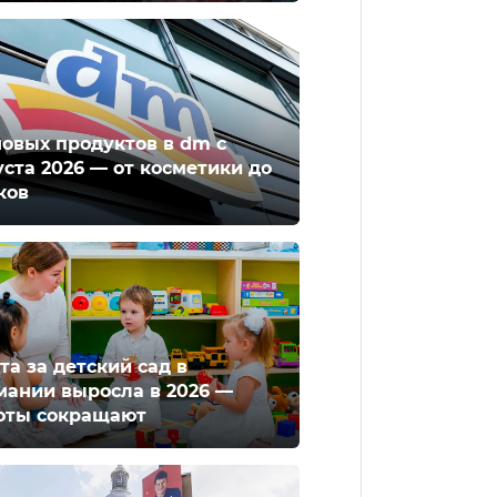
новых продуктов в dm с
уста 2026 — от косметики до
ков
та за детский сад в
мании выросла в 2026 —
оты сокращают