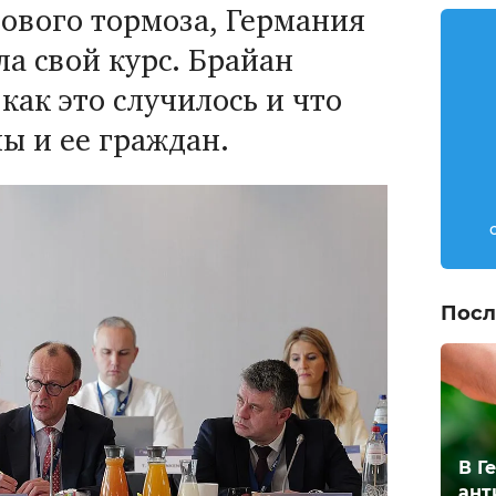
гового тормоза, Германия
а свой курс. Брайан
как это случилось и что
ны и ее граждан.
Посл
В Г
ант