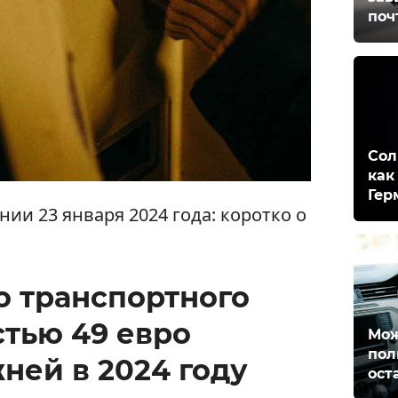
поч
Сол
как
Гер
ии 23 января 2024 года: коротко о
о транспортного
стью 49 евро
Мож
пол
ней в 2024 году
ост