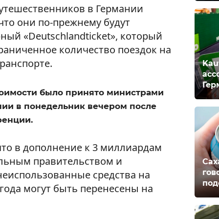
утешественников в Германии
 что они по-прежнему будут
ный «Deutschlandticket», который
раниченное количество поездок на
ранспорте.
Kau
асс
Гер
тоимости было принято министрами
нии в понедельник вечером после
ренции.
то в дополнение к 3 миллиардам
льным правительством и
Сах
гов
неиспользованные средства на
под
года могут быть перенесены на