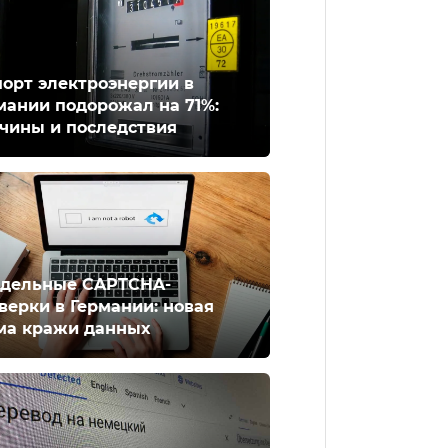
орт электроэнергии в
мании подорожал на 71%:
чины и последствия
дельные CAPTCHA-
верки в Германии: новая
ма кражи данных