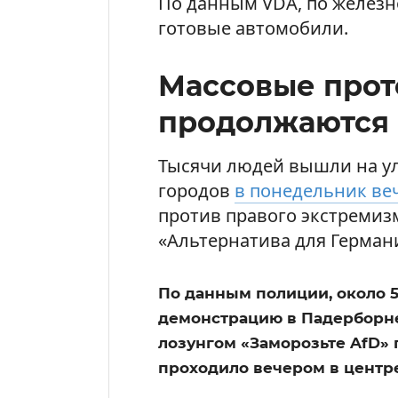
По данным VDA, по железн
готовые автомобили.
Массовые прот
продолжаются
Тысячи людей вышли на у
городов
в понедельник ве
против правого экстремиз
«Альтернатива для Германи
По данным полиции, около 
демонстрацию в Падерборне
лозунгом «Заморозьте AfD» 
проходило вечером в центре