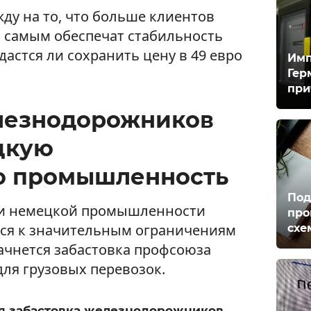
ду на то, что больше клиентов
м самым обеспечат стабильность
дастся ли сохранить цену в 49 евро
Имп
Гер
при
лезнодорожников
цкую
ю промышленность
Под
о и немецкой промышленности
про
ься к значительным ограничениям
схе
начнется забастовка профсоюза
ля грузовых перевозок.
я забастовка железнодорожников