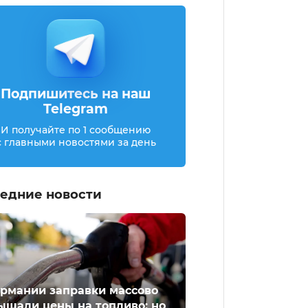
Подпишитесь на наш
Telegram
И получайте по 1 сообщению
с главными новостями за день
едние новости
ермании заправки массово
ышали цены на топливо: но