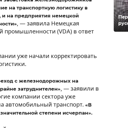
ие на транспортную логистику в
т, и на предприятия немецкой
Пер
, — заявила Немецкая
рус
ности»
й промышленности (VDA) в ответ
пании уже начали корректировать
огистики.
реход с железнодорожных на
, — заявили в
райне затруднителен»
огие компании сектора уже
на автомобильный транспорт.
«В
в значительной степени исчерпан».