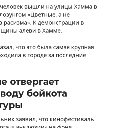
 человек вышли на улицы Хамма в
лозунгом «Цветные, а не
в расизма». К демонстрации в
бщины алеви в Хамме.
зал, что это была самая крупная
ходила в городе за последние
е отвергает
оводу бойкота
туры
льник заявил, что кинофестиваль
лога и инклюзии» на фоне