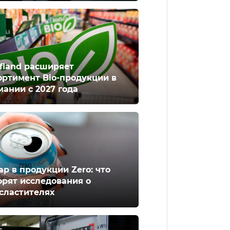
fland расширяет
ортимент Bio-продукции в
мании с 2027 года
ар в продукции Zero: что
орят исследования о
сластителях