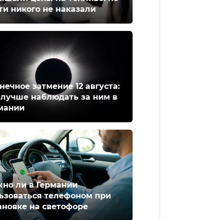
ти никого не наказали
нечное затмение 12 августа:
 лучше наблюдать за ним в
мании
но ли в Германии
ьзоваться телефоном при
ановке на светофоре