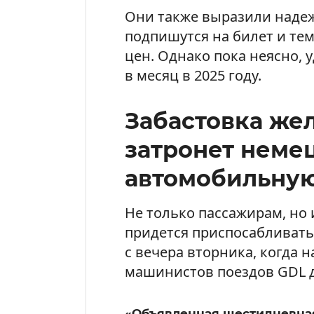
Они также выразили надеж
подпишутся на билет и те
цен. Однако пока неясно, у
в месяц в 2025 году.
Забастовка же
затронет неме
автомобильну
Не только пассажирам, н
придется приспосабливат
с вечера вторника, когда 
машинистов поездов GDL д
«Объявленная шестидневна