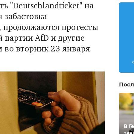
ь "Deutschlandticket" на
я забастовка
 продолжаются протесты
 партии AfD и другие
и во вторник 23 января
Посл
В Г
зав