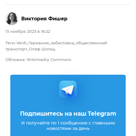
Виктория Фишер
15 ноября 2023 в 16:22
Теги
Verdi
Германия
забастовка
общественный
:
,
,
,
транспорт
Олаф Шольц
,
Обложка: Wikimedia Commons
Подпишитесь на наш Telegram
И получайте по 1 сообщению с главными
новостями за день