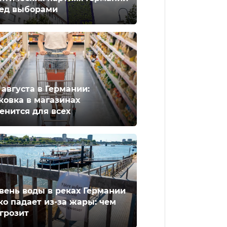
ед выборами
2 августа в Германии:
ковка в магазинах
енится для всех
вень воды в реках Германии
ко падает из-за жары: чем
 грозит