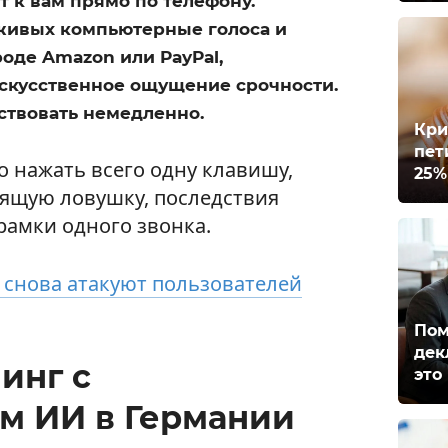
т к вам прямо по телефону.
живых компьютерные голоса и
оде Amazon или PayPal,
скусственное ощущение срочности.
йствовать немедленно.
Кри
пет
о нажать всего одну клавишу,
25%
оящую ловушку, последствия
рамки одного звонка.
снова атакуют пользователей
Пом
дек
инг с
это
м ИИ в Германии