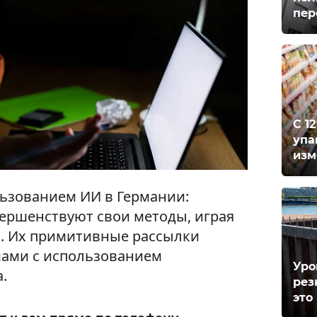
пер
С 1
упа
изм
ьзованием ИИ в Германии:
ершенствуют свои методы, играя
х. Их примитивные рассылки
ами с использованием
Уро
.
рез
это