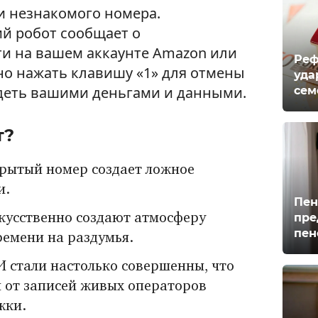
и незнакомого номера.
й робот сообщает о
и на вашем аккаунте Amazon или
Реф
но нажать клавишу «1» для отмены
уда
деть вашими деньгами и данными.
сем
т?
рытый номер создает ложное
и.
Пен
пре
усственно создают атмосферу
пен
ремени на раздумья.
 стали настолько совершенны, что
 от записей живых операторов
жки.