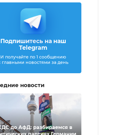
Подпишитесь на наш
Telegram
И получайте по 1 сообщению
с главными новостями за день
едние новости
ХДС до АфД: разбираемся в
итических партиях Германии