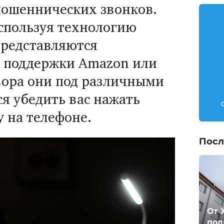
мошеннических звонков.
спользуя технологию
представляются
 поддержки Amazon или
овора они под различными
я убедить вас нажать
 на телефоне.
Посл
От 
пол