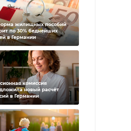
орма жилищных пособий
рит по 30% беднейших
ей в Германии
сионная комиссия
дложила новый расчёт
сий в Германии