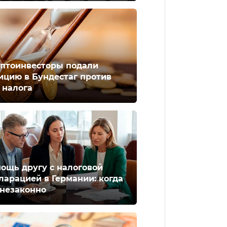
птоинвесторы подали
ицию в Бундестаг против
 налога
ощь другу с налоговой
ларацией в Германии: когда
 незаконно