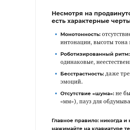
Несмотря на продвинуто
есть характерные черты
Монотонность:
отсутстви
интонации, высоты тона 
Роботизированный ритм:
одинаковые, неестестве
Бесстрастность:
даже тре
эмоций.
Отсутствие «шума»:
не бы
«мм»), пауз для обдумыв
Главное правило: никогда и 
нажимайте на клавиатуре т