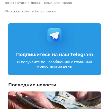
Теги
Германия
деньги
немецкое право
:
,
,
Обложка: wikimedia commons
Подпишитесь на наш Telegram
И получайте по 1 сообщению с главными
новостями за день
Последние новости