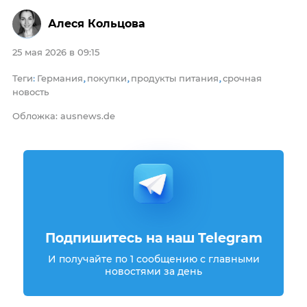
Алеся Кольцова
25 мая 2026 в 09:15
Теги
Германия
покупки
продукты питания
срочная
:
,
,
,
новость
Обложка: ausnews.de
Подпишитесь на наш Telegram
И получайте по 1 сообщению с главными
новостями за день