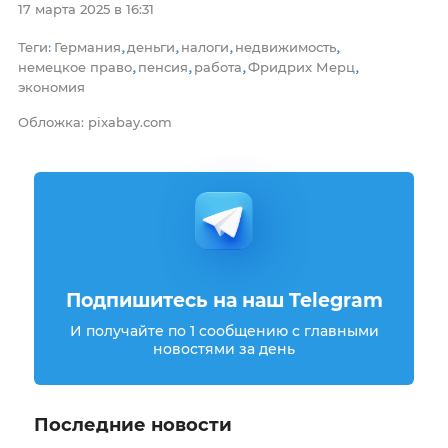
17 марта 2025 в 16:31
Теги
Германия
деньги
налоги
недвижимость
:
,
,
,
,
немецкое право
пенсия
работа
Фридрих Мерц
,
,
,
,
экономия
Обложка: pixabay.com
Подпишитесь на наш Telegram
И получайте по 1 сообщению с главными
новостями за день
Последние новости