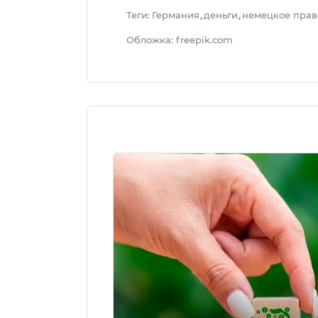
Теги
Германия
деньги
немецкое прав
:
,
,
Обложка: freepik.com