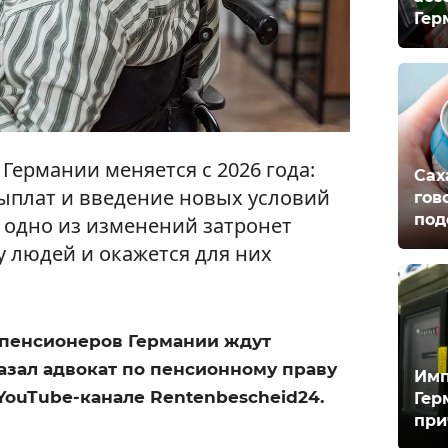
Гер
Германии меняется с 2026 года:
Сах
ыплат и введение новых условий
гов
под
 одно из изменений затронет
 людей и окажется для них
х пенсионеров Германии ждут
азал адвокат по пенсионному праву
Имп
YouTube-канале Rentenbescheid24.
Гер
при