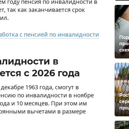
ем году пенсия по инвалидности в
, так как заканчивается срок
ил.
ботка с пенсией по инвалидности
Под
про
схе
алидности в
тся с 2026 года
декабре 1963 года, смогут в
енсию по инвалидности в ноябре
Рос
сер
года и 10 месяцев. При этом им
про
тоянными вычетами в размере
.