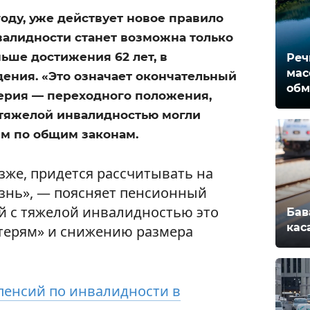
 году, уже действует новое правило
нвалидности станет возможна только
ньше достижения 62 лет, в
Реч
мас
ения. «Это означает окончательный
обм
ерия — переходного положения,
 тяжелой инвалидностью могли
ем по общим законам.
озже, придется рассчитывать на
знь», — поясняет пенсионный
й с тяжелой инвалидностью это
Бав
кас
терям» и снижению размера
пенсий по инвалидности в