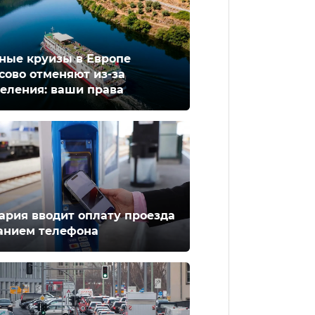
ные круизы в Европе
сово отменяют из-за
еления: ваши права
ария вводит оплату проезда
анием телефона