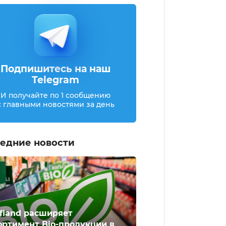
Подпишитесь на наш
Telegram
И получайте по 1 сообщению
с главными новостями за день
едние новости
fland расширяет
ортимент Bio-продукции в