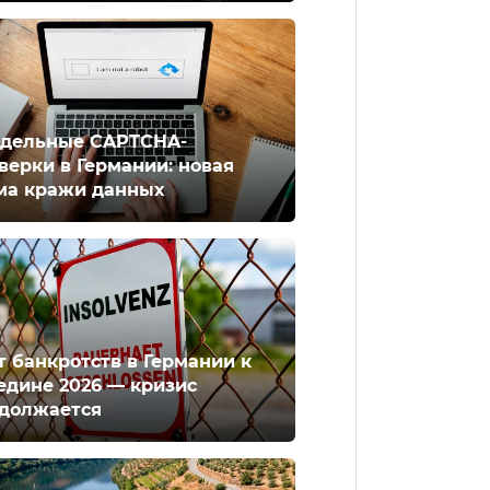
дельные CAPTCHA-
верки в Германии: новая
ма кражи данных
т банкротств в Германии к
едине 2026 — кризис
должается