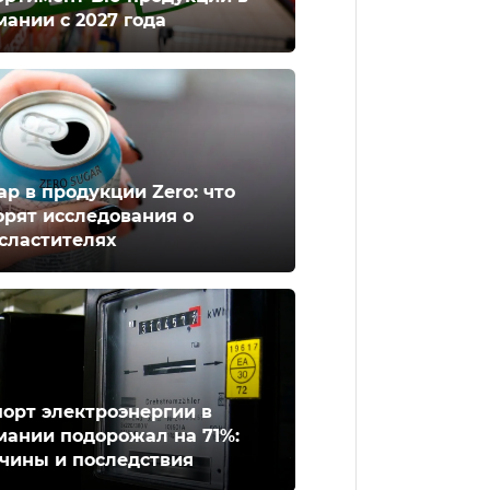
мании с 2027 года
ар в продукции Zero: что
орят исследования о
сластителях
орт электроэнергии в
мании подорожал на 71%:
чины и последствия