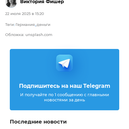
Виктория Фишер
22 июля 2025 в 15:20
Теги
Германия
деньги
:
,
Обложка: unsplash.com
Подпишитесь на наш Telegram
И получайте по 1 сообщению с главными
новостями за день
Последние новости