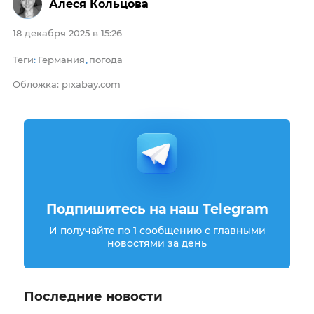
Алеся Кольцова
18 декабря 2025 в 15:26
Теги
Германия
погода
:
,
Обложка: pixabay.com
Подпишитесь на наш Telegram
И получайте по 1 сообщению с главными
новостями за день
Последние новости