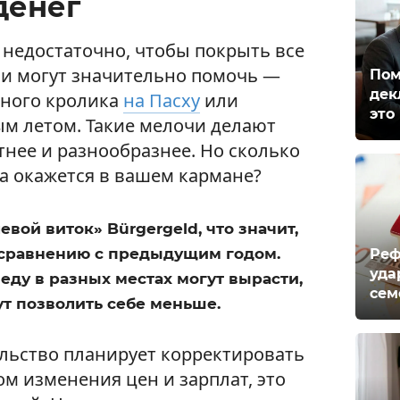
денег
 недостаточно, чтобы покрыть все
и могут значительно помочь —
Пом
дек
дного кролика
на Пасху
или
это
м летом. Такие мелочи делают
нее и разнообразнее. Но сколько
а окажется в вашем кармане?
евой виток» Bürgergeld, что значит,
о сравнению с предыдущим годом.
Реф
уда
еду в разных местах могут вырасти,
сем
гут позволить себе меньше.
льство планирует корректировать
ом изменения цен и зарплат, это