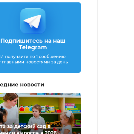
Подпишитесь на наш
Telegram
И получайте по 1 сообщению
с главными новостями за день
едние новости
та за детский сад в
мании выросла в 2026 —