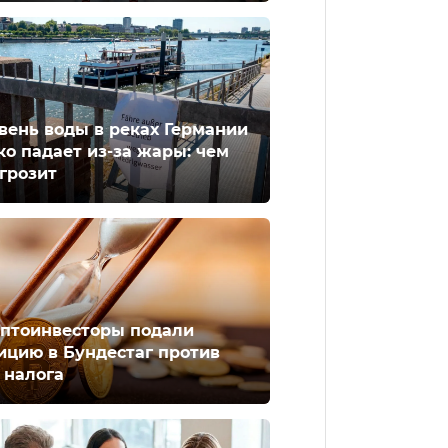
вень воды в реках Германии
ко падает из-за жары: чем
 грозит
птоинвесторы подали
ицию в Бундестаг против
 налога