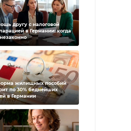
ощь другу с налоговой
ларацией в Германии: когда
 незаконно
орма жилищных пособий
рит по 30% беднейших
ей в Германии