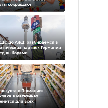
оты сокращают
ХДС до АфД: разбираемся в
итических партиях Германии
ед выборами
2 августа в Германии:
ковка в магазинах
енится для всех