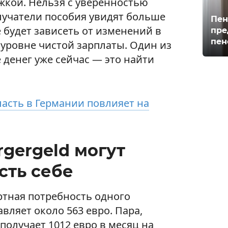
жкой. Нельзя с уверенностью
получатели пособия увидят больше
Пен
е будет зависеть от изменений в
пре
пен
ровне чистой зарплаты. Один из
 денег уже сейчас — это найти
ласть в Германии повлияет на
gergeld могут
сть себе
ртная потребность одного
авляет около 563 евро. Пара,
получает 1012 евро в месяц на