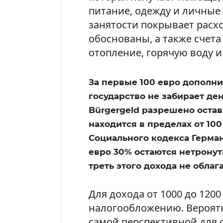
питание, одежду и личные 
занятости покрывает расхо
обоснованы, а также счета
отопление, горячую воду и
За первые 100 евро дополни
государство не забирает де
Bürgergeld разрешено остави
находится в пределах от 100
Социального кодекса Германи
евро 30% остаются нетронут
треть этого дохода не облаг
Для дохода от 1000 до 120
налогообложению. Вероятн
самой перспективной для