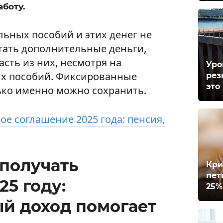
аботу.
льных пособий и этих денег не
отать дополнительные деньги,
асть из них, несмотря на
Уро
ых пособий. Фиксированные
рез
это
ько именно можно сохранить.
е соглашение 2025 года: пенсия,
 получать
Кри
пет
25 году:
25%
й доход помогает