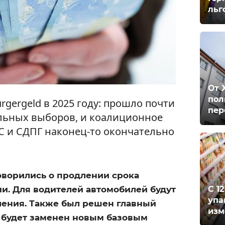
льг
От 
пол
rgergeld в 2025 году: прошло почти
пер
льных выборов, и коалиционное
С и СДПГ наконец-то окончательно
оворились о продлении срока
С 1
и. Для водителей автомобилей будут
упа
ения. Также был решен главный
изм
d будет заменен новым базовым