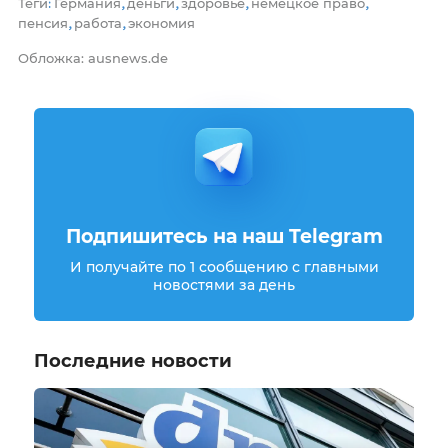
Теги
Германия
деньги
здоровье
немецкое право
:
,
,
,
,
пенсия
работа
экономия
,
,
Обложка: ausnews.de
Подпишитесь на наш Telegram
И получайте по 1 сообщению с главными
новостями за день
Последние новости