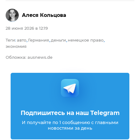
Алеся Кольцова
28 июня 2026 в 12:19
Теги
авто
Германия
деньги
немецкое право
:
,
,
,
,
экономия
Обложка: ausnews.de
Подпишитесь на наш Telegram
И получайте по 1 сообщению с главными
новостями за день