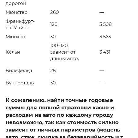
дорогой
Мюнстер
260
—
Франкфурт-
120
3 508
на-Майне
Мюнхен
30
3 563
100–120:
Кёльн
зависит от
3 431
длины авто.
Билефельд
26
—
Вупперталь
30
—
К сожалению, найти точные годовые
суммы для полной страховки каско и
расходам на авто по каждому городу
невозможно, так как стоимость сильно
зависит от личных параметров (модель
авто, стаж, скидка за безаварийность и т.