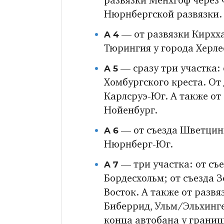
развязки Мёнхгоф через
Нюрнбергской развязки.
A 4
— от развязки Кирхх
Тюрингия у города Херле
A 5
— сразу три участка:
Хомбургского креста. От
Карлсруэ-Юг. А также от
Нойенбург.
A 6
— от съезда Шветцин
Нюрнберг-Юг.
A 7
— три участка: от съ
Бордесхольм; от съезда 
Восток. А также от разв
Биберрид, Ульм/Эльхинге
конца автобана у границ