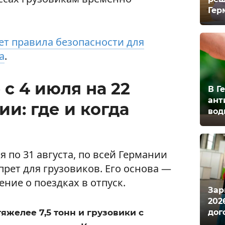
Гер
ет правила безопасности для
а
.
 с 4 июля на 22
В Г
ант
ии: где и когда
вод
я по 31 августа, по всей Германии
рет для грузовиков. Его основа —
ние о поездках в отпуск.
Зар
202
дог
яжелее 7,5 тонн и грузовики с