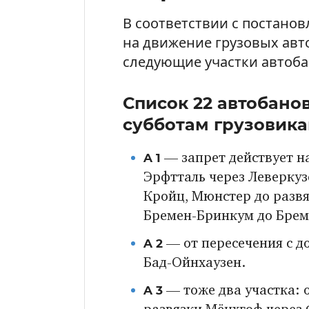
В соответствии с постанов
на движение грузовых авт
следующие участки автоба
Список 22 автобанов
субботам грузовика
A 1
— запрет действует на
Эрфтталь через Леверкуз
Кройц, Мюнстер до развя
Бремен-Бринкум до Брем
A 2
— от пересечения с д
Бад-Ойнхаузен.
A 3
— тоже два участка: о