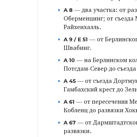
A 8
— два участка: от ра
Оберменцинг; от съезда 
Райхенхалль.
A 9 / E 51
— от Берлинског
Швабинг.
A 10
— на Берлинском коль
Потсдам-Север до съезд
A 45
— от съезда Дортмун
Гамбахский крест до Зел
A 61
— от пересечения Ме
Кобленц до развязки Хок
A 67
— от Дармштадтског
развязки.