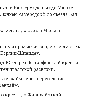
звязки Карлсруэ до съезда Мюнхен-
Мюнхен-Рамерсдорф до съезда Бад-
о кольца до съезда Мюнхен-
це: от развязки Вердер через съезд
а Берлин-Шпандау.
д-Юг через Вестхофенский крест и
игенштадтской развязки.
ккенхайм через пересечение
кенхайм.
о креста до Фирнхаймской