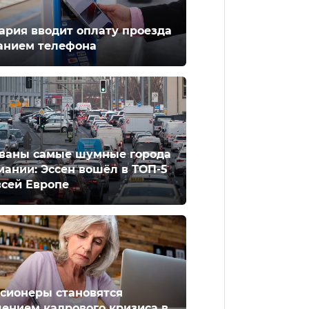
ария вводит оплату проезда
анием телефона
ваны самые шумные города
мании: Эссен вошёл в ТОП-5
всей Европе
сионеры становятся
ением кадрового кризиса в