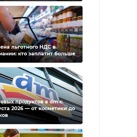
ена льготного НДС в
мании: кто заплатит больше
новых продуктов в dm с
уста 2026 — от косметики до
ков