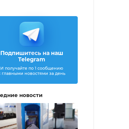
Подпишитесь на наш
Telegram
И получайте по 1 сообщению
с главными новостями за день
едние новости