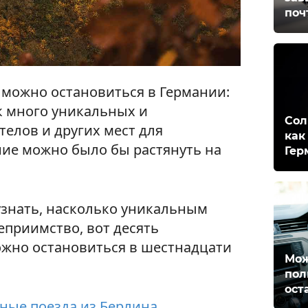
поч
 можно остановиться в Германии:
ак много уникальных и
Сол
телов и других мест для
как
ние можно было бы растянуть на
Гер
 узнать, насколько уникальным
еприимство, вот десять
ожно остановиться в шестнадцати
Мож
пол
ост
ные поезда из Берлина
.