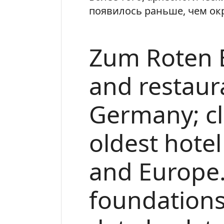
появилось раньше, чем ок
Zum Roten B
and restaura
Germany; cl
oldest hote
and Europe
foundations