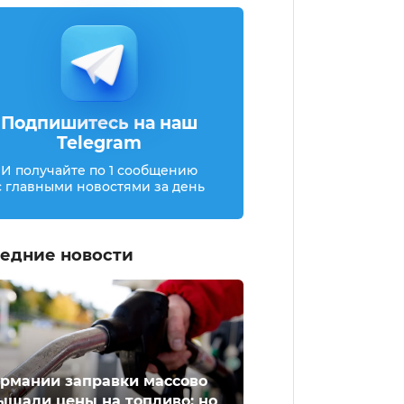
Подпишитесь на наш
Telegram
И получайте по 1 сообщению
с главными новостями за день
едние новости
ермании заправки массово
ышали цены на топливо: но