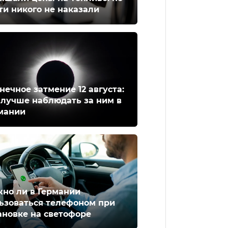
ти никого не наказали
нечное затмение 12 августа:
 лучше наблюдать за ним в
мании
но ли в Германии
ьзоваться телефоном при
ановке на светофоре