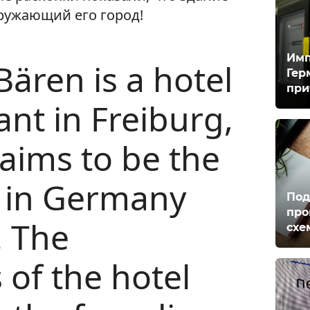
ружающий его город!
Имп
ären is a hotel
Гер
при
nt in Freiburg,
aims to be the
l in Germany
Под
про
. The
схе
 of the hotel