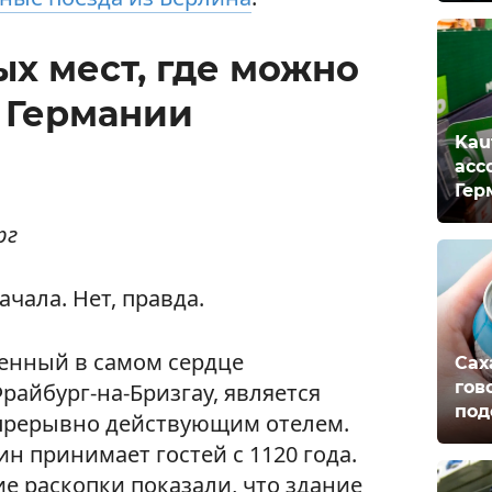
х мест, где можно
в Германии
Kau
асс
Гер
рг
чала. Нет, правда.
женный в самом сердце
Сах
гов
райбург-на-Бризгау, является
под
прерывно действующим отелем.
ин принимает гостей с 1120 года.
ие раскопки показали, что здание