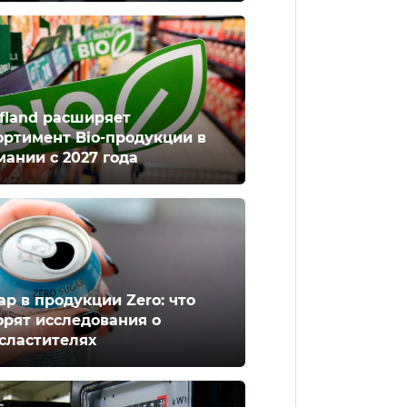
fland расширяет
ортимент Bio-продукции в
мании с 2027 года
ар в продукции Zero: что
орят исследования о
сластителях