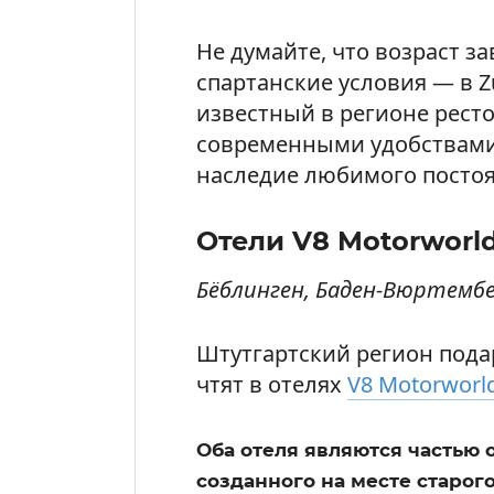
Не думайте, что возраст з
спартанские условия — в Z
известный в регионе рест
современными удобствами,
наследие любимого постоя
Отели V8 Motorworl
Бёблинген, Баден-Вюртемб
Штутгартский регион пода
чтят в отелях
V8 Motorworl
Оба отеля являются частью 
созданного на месте старог