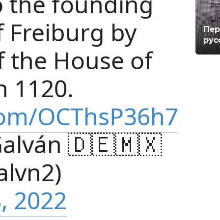
o the founding
of Freiburg by
Пер
рус
f the House of
n 1120.
.com/OCThsP36h7
alván 🇩🇪🇲🇽
alvn2)
, 2022