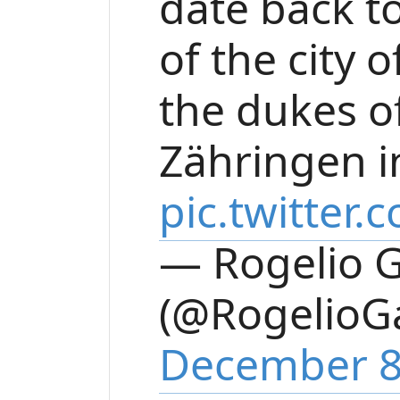
date back t
of the city 
the dukes o
Zähringen i
pic.twitter
— Rogelio G
(@RogelioG
December 8