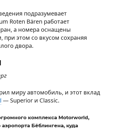
аведения подразумевает
um Roten Bären работает
оран, а номера оснащены
 при этом со вкусом сохраняя
лого двора.
d
ерг
рил миру автомобиль, и этот вклад
d
— Superior и Classic.
огромного комплекса Motorworld,
о аэропорта Бёблингена, куда