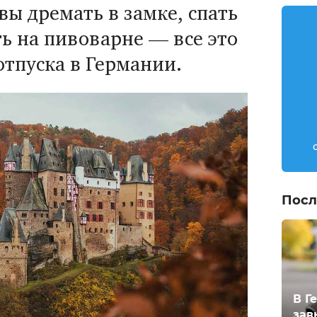
вы дремать в замке, спать
ть на пивоварне — все это
отпуска в Германии.
Посл
В Г
зав