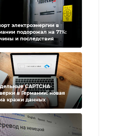
орт электроэнергии в
мании подорожал на 71%:
чины и последствия
дельные CAPTCHA-
верки в Германии: новая
ма кражи данных